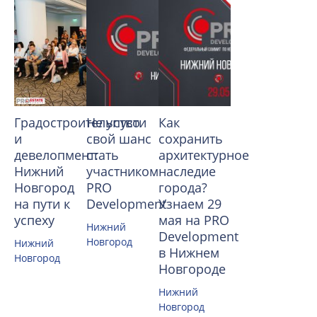
Градостроительство
Не упусти
Как
и
свой шанс
сохранить
девелопмент:
стать
архитектурное
Нижний
участником
наследие
Новгород
PRO
города?
на пути к
Development
Узнаем 29
успеху
мая на PRO
Нижний
Development
Новгород
Нижний
в Нижнем
Новгород
Новгороде
Нижний
Новгород